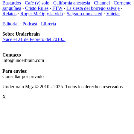
Bastardos
·
Café (y) solo
·
California anestesia
·
Channel
·
Corriente
sanguínea
·
Cristo Rules
·
FTW
·
La siesta del borrego salvaje
·
Relatos
·
Roger McOg y la vida
·
Salgado unmasked
·
Viñetas
Editorial
·
Podcast
·
Librería
Sobre Underbrain
Nace el 21 de Febrero del 2010...
Contacto
info@underbrain.com
Para envíos:
Consultar por privado
Underbrain Mgz © 2010 - 2025. Todos los derechos reservados.
X