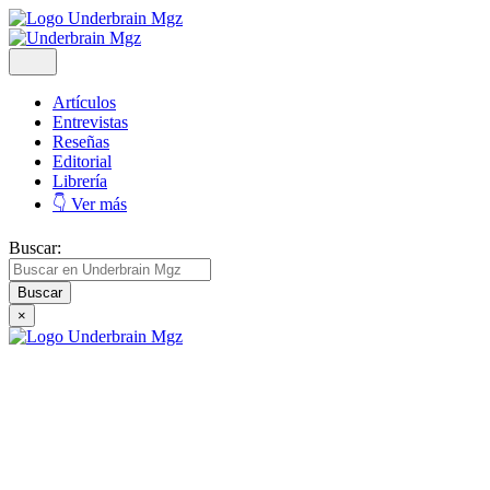
Artículos
Entrevistas
Reseñas
Editorial
Librería
👇 Ver más
Buscar:
×