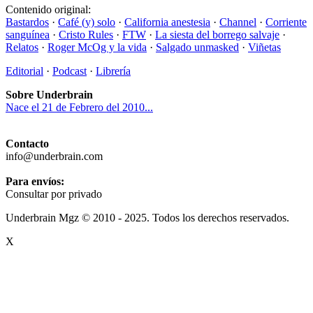
Contenido original:
Bastardos
·
Café (y) solo
·
California anestesia
·
Channel
·
Corriente
sanguínea
·
Cristo Rules
·
FTW
·
La siesta del borrego salvaje
·
Relatos
·
Roger McOg y la vida
·
Salgado unmasked
·
Viñetas
Editorial
·
Podcast
·
Librería
Sobre Underbrain
Nace el 21 de Febrero del 2010...
Contacto
info@underbrain.com
Para envíos:
Consultar por privado
Underbrain Mgz © 2010 - 2025. Todos los derechos reservados.
X