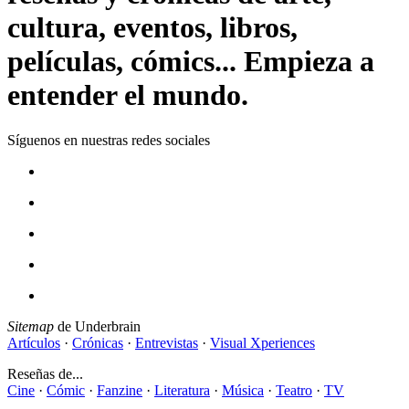
cultura, eventos, libros,
películas, cómics... Empieza a
entender el mundo.
Síguenos en nuestras redes sociales
Sitemap
de Underbrain
Artículos
·
Crónicas
·
Entrevistas
·
Visual Xperiences
Reseñas de...
Cine
·
Cómic
·
Fanzine
·
Literatura
·
Música
·
Teatro
·
TV