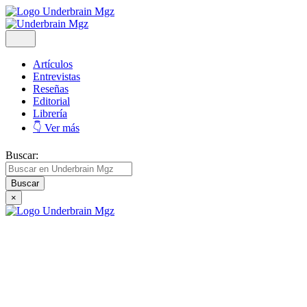
Artículos
Entrevistas
Reseñas
Editorial
Librería
👇 Ver más
Buscar:
×