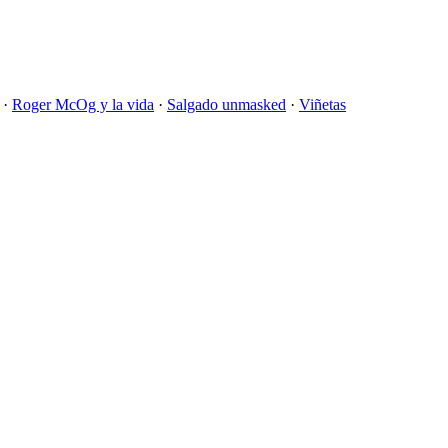
·
Roger McOg y la vida
·
Salgado unmasked
·
Viñetas