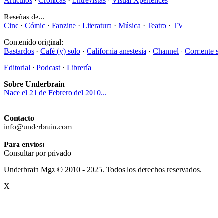
Artículos
·
Crónicas
·
Entrevistas
·
Visual Xperiences
Reseñas de...
Cine
·
Cómic
·
Fanzine
·
Literatura
·
Música
·
Teatro
·
TV
Contenido original:
Bastardos
·
Café (y) solo
·
California anestesia
·
Channel
·
Corriente 
Editorial
·
Podcast
·
Librería
Sobre Underbrain
Nace el 21 de Febrero del 2010...
Contacto
info@underbrain.com
Para envíos:
Consultar por privado
Underbrain Mgz © 2010 - 2025. Todos los derechos reservados.
X