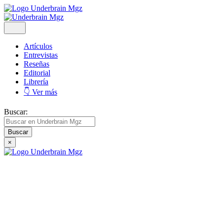
Artículos
Entrevistas
Reseñas
Editorial
Librería
👇 Ver más
Buscar:
×