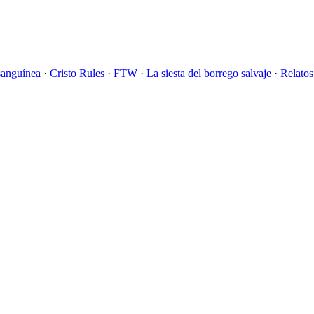
sanguínea
·
Cristo Rules
·
FTW
·
La siesta del borrego salvaje
·
Relatos