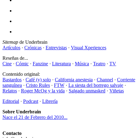
Sitemap
de Underbrain
Artículos
·
Crónicas
·
Entrevistas
·
Visual Xperiences
Reseñas de...
Cine
·
Cómic
·
Fanzine
·
Literatura
·
Música
·
Teatro
·
TV
Contenido original:
Bastardos
·
Café (y) solo
·
California anestesia
·
Channel
·
Corriente
sanguínea
·
Cristo Rules
·
FTW
·
La siesta del borrego salvaje
·
Relatos
·
Roger McOg y la vida
·
Salgado unmasked
·
Viñetas
Editorial
·
Podcast
·
Librería
Sobre Underbrain
Nace el 21 de Febrero del 2010...
Contacto