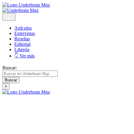
Artículos
Entrevistas
Reseñas
Editorial
Librería
👇 Ver más
Buscar:
×