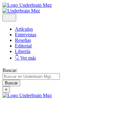
Artículos
Entrevistas
Reseñas
Editorial
Librería
👇 Ver más
Buscar:
×