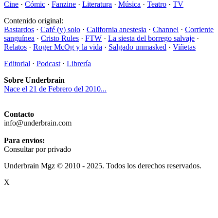
Cine
·
Cómic
·
Fanzine
·
Literatura
·
Música
·
Teatro
·
TV
Contenido original:
Bastardos
·
Café (y) solo
·
California anestesia
·
Channel
·
Corriente
sanguínea
·
Cristo Rules
·
FTW
·
La siesta del borrego salvaje
·
Relatos
·
Roger McOg y la vida
·
Salgado unmasked
·
Viñetas
Editorial
·
Podcast
·
Librería
Sobre Underbrain
Nace el 21 de Febrero del 2010...
Contacto
info@underbrain.com
Para envíos:
Consultar por privado
Underbrain Mgz © 2010 - 2025. Todos los derechos reservados.
X