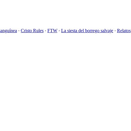
sanguínea
·
Cristo Rules
·
FTW
·
La siesta del borrego salvaje
·
Relatos