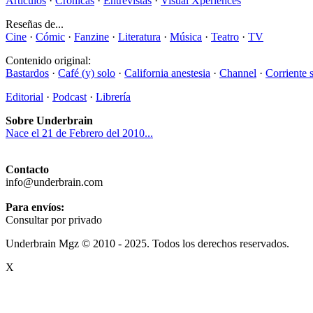
Artículos
·
Crónicas
·
Entrevistas
·
Visual Xperiences
Reseñas de...
Cine
·
Cómic
·
Fanzine
·
Literatura
·
Música
·
Teatro
·
TV
Contenido original:
Bastardos
·
Café (y) solo
·
California anestesia
·
Channel
·
Corriente 
Editorial
·
Podcast
·
Librería
Sobre Underbrain
Nace el 21 de Febrero del 2010...
Contacto
info@underbrain.com
Para envíos:
Consultar por privado
Underbrain Mgz © 2010 - 2025. Todos los derechos reservados.
X