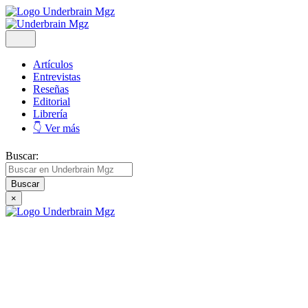
Artículos
Entrevistas
Reseñas
Editorial
Librería
👇 Ver más
Buscar:
×