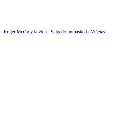
·
Roger McOg y la vida
·
Salgado unmasked
·
Viñetas