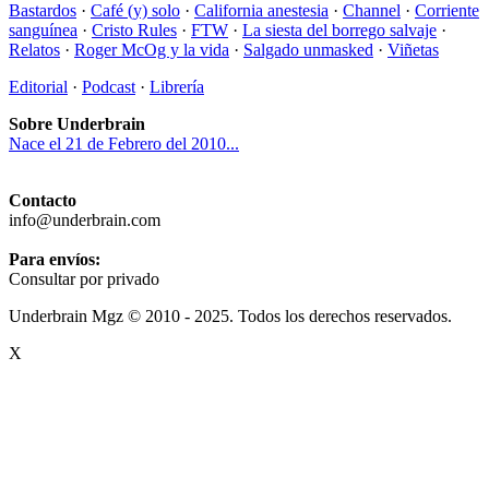
Bastardos
·
Café (y) solo
·
California anestesia
·
Channel
·
Corriente
sanguínea
·
Cristo Rules
·
FTW
·
La siesta del borrego salvaje
·
Relatos
·
Roger McOg y la vida
·
Salgado unmasked
·
Viñetas
Editorial
·
Podcast
·
Librería
Sobre Underbrain
Nace el 21 de Febrero del 2010...
Contacto
info@underbrain.com
Para envíos:
Consultar por privado
Underbrain Mgz © 2010 - 2025. Todos los derechos reservados.
X