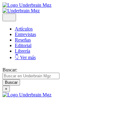
Artículos
Entrevistas
Reseñas
Editorial
Librería
👇 Ver más
Buscar:
×