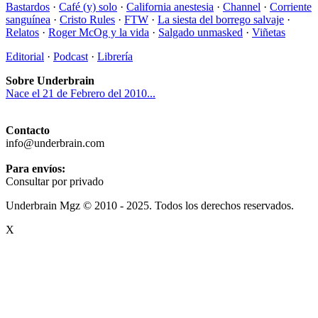
Bastardos
·
Café (y) solo
·
California anestesia
·
Channel
·
Corriente
sanguínea
·
Cristo Rules
·
FTW
·
La siesta del borrego salvaje
·
Relatos
·
Roger McOg y la vida
·
Salgado unmasked
·
Viñetas
Editorial
·
Podcast
·
Librería
Sobre Underbrain
Nace el 21 de Febrero del 2010...
Contacto
info@underbrain.com
Para envíos:
Consultar por privado
Underbrain Mgz © 2010 - 2025. Todos los derechos reservados.
X