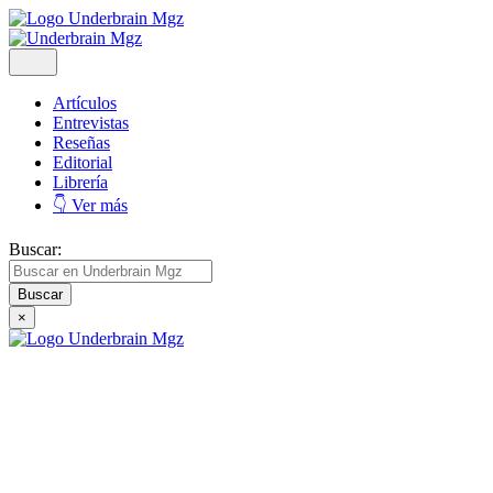
Artículos
Entrevistas
Reseñas
Editorial
Librería
👇 Ver más
Buscar:
×