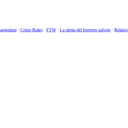
sanguínea
·
Cristo Rules
·
FTW
·
La siesta del borrego salvaje
·
Relatos