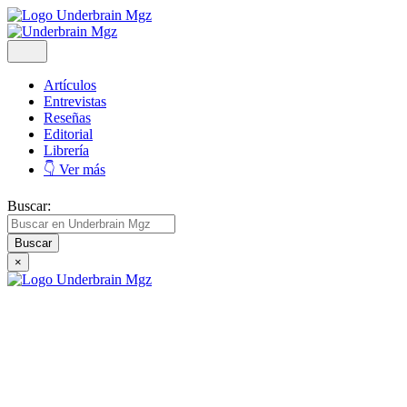
Artículos
Entrevistas
Reseñas
Editorial
Librería
👇 Ver más
Buscar:
×