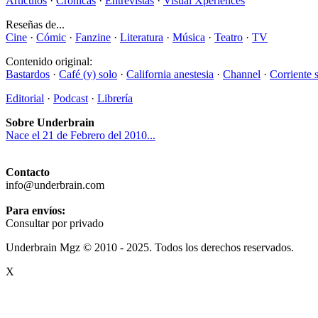
Artículos
·
Crónicas
·
Entrevistas
·
Visual Xperiences
Reseñas de...
Cine
·
Cómic
·
Fanzine
·
Literatura
·
Música
·
Teatro
·
TV
Contenido original:
Bastardos
·
Café (y) solo
·
California anestesia
·
Channel
·
Corriente 
Editorial
·
Podcast
·
Librería
Sobre Underbrain
Nace el 21 de Febrero del 2010...
Contacto
info@underbrain.com
Para envíos:
Consultar por privado
Underbrain Mgz © 2010 - 2025. Todos los derechos reservados.
X