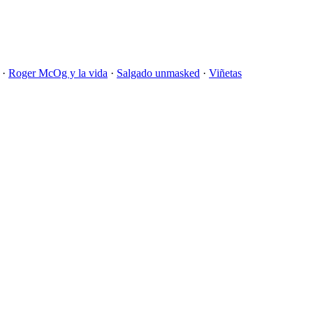
·
Roger McOg y la vida
·
Salgado unmasked
·
Viñetas