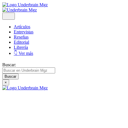
Artículos
Entrevistas
Reseñas
Editorial
Librería
👇 Ver más
Buscar:
×