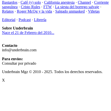
Bastardos
·
Café (y) solo
·
California anestesia
·
Channel
·
Corriente
sanguínea
·
Cristo Rules
·
FTW
·
La siesta del borrego salvaje
·
Relatos
·
Roger McOg y la vida
·
Salgado unmasked
·
Viñetas
Editorial
·
Podcast
·
Librería
Sobre Underbrain
Nace el 21 de Febrero del 2010...
Contacto
info@underbrain.com
Para envíos:
Consultar por privado
Underbrain Mgz © 2010 - 2025. Todos los derechos reservados.
X