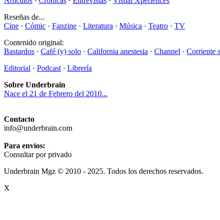
Artículos
·
Crónicas
·
Entrevistas
·
Visual Xperiences
Reseñas de...
Cine
·
Cómic
·
Fanzine
·
Literatura
·
Música
·
Teatro
·
TV
Contenido original:
Bastardos
·
Café (y) solo
·
California anestesia
·
Channel
·
Corriente 
Editorial
·
Podcast
·
Librería
Sobre Underbrain
Nace el 21 de Febrero del 2010...
Contacto
info@underbrain.com
Para envíos:
Consultar por privado
Underbrain Mgz © 2010 - 2025. Todos los derechos reservados.
X