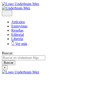
Artículos
Entrevistas
Reseñas
Editorial
Librería
👇 Ver más
Buscar:
×