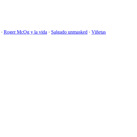
·
Roger McOg y la vida
·
Salgado unmasked
·
Viñetas