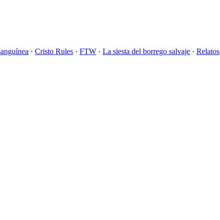
sanguínea
·
Cristo Rules
·
FTW
·
La siesta del borrego salvaje
·
Relatos