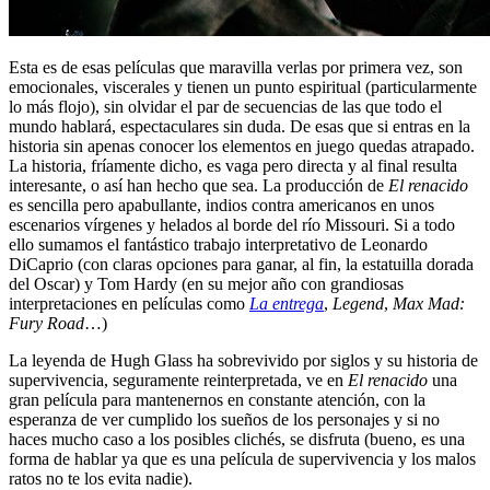
Esta es de esas películas que maravilla verlas por primera vez, son
emocionales, viscerales y tienen un punto espiritual (particularmente
lo más flojo), sin olvidar el par de secuencias de las que todo el
mundo hablará, espectaculares sin duda. De esas que si entras en la
historia sin apenas conocer los elementos en juego quedas atrapado.
La historia, fríamente dicho, es vaga pero directa y al final resulta
interesante, o así han hecho que sea. La producción de
El renacido
es sencilla pero apabullante, indios contra americanos en unos
escenarios vírgenes y helados al borde del río Missouri. Si a todo
ello sumamos el fantástico trabajo interpretativo de Leonardo
DiCaprio (con claras opciones para ganar, al fin, la estatuilla dorada
del Oscar) y Tom Hardy (en su mejor año con grandiosas
interpretaciones en películas como
La entrega
,
Legend
,
Max Mad:
Fury Road
…)
La leyenda de Hugh Glass ha sobrevivido por siglos y su historia de
supervivencia, seguramente reinterpretada, ve en
El renacido
una
gran película para mantenernos en constante atención, con la
esperanza de ver cumplido los sueños de los personajes y si no
haces mucho caso a los posibles clichés, se disfruta (bueno, es una
forma de hablar ya que es una película de supervivencia y los malos
ratos no te los evita nadie).