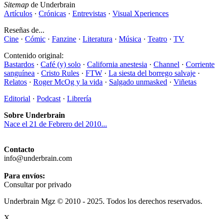
Sitemap
de Underbrain
Artículos
·
Crónicas
·
Entrevistas
·
Visual Xperiences
Reseñas de...
Cine
·
Cómic
·
Fanzine
·
Literatura
·
Música
·
Teatro
·
TV
Contenido original:
Bastardos
·
Café (y) solo
·
California anestesia
·
Channel
·
Corriente
sanguínea
·
Cristo Rules
·
FTW
·
La siesta del borrego salvaje
·
Relatos
·
Roger McOg y la vida
·
Salgado unmasked
·
Viñetas
Editorial
·
Podcast
·
Librería
Sobre Underbrain
Nace el 21 de Febrero del 2010...
Contacto
info@underbrain.com
Para envíos:
Consultar por privado
Underbrain Mgz © 2010 - 2025. Todos los derechos reservados.
X