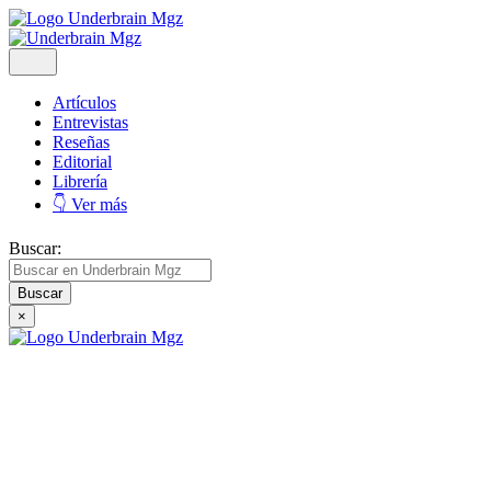
Artículos
Entrevistas
Reseñas
Editorial
Librería
👇 Ver más
Buscar:
×