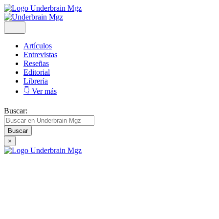
Artículos
Entrevistas
Reseñas
Editorial
Librería
👇 Ver más
Buscar:
×