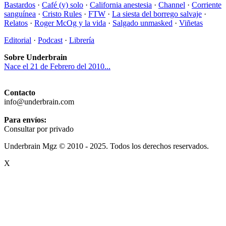
Bastardos
·
Café (y) solo
·
California anestesia
·
Channel
·
Corriente
sanguínea
·
Cristo Rules
·
FTW
·
La siesta del borrego salvaje
·
Relatos
·
Roger McOg y la vida
·
Salgado unmasked
·
Viñetas
Editorial
·
Podcast
·
Librería
Sobre Underbrain
Nace el 21 de Febrero del 2010...
Contacto
info@underbrain.com
Para envíos:
Consultar por privado
Underbrain Mgz © 2010 - 2025. Todos los derechos reservados.
X