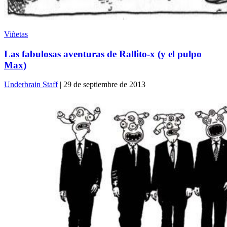
Viñetas
Las fabulosas aventuras de Rallito-x (y el pulpo
Max)
Underbrain Staff
| 29 de septiembre de 2013