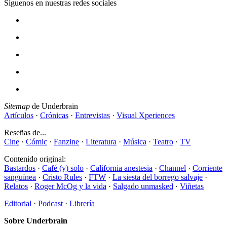
Síguenos en nuestras redes sociales
Sitemap
de Underbrain
Artículos
·
Crónicas
·
Entrevistas
·
Visual Xperiences
Reseñas de...
Cine
·
Cómic
·
Fanzine
·
Literatura
·
Música
·
Teatro
·
TV
Contenido original:
Bastardos
·
Café (y) solo
·
California anestesia
·
Channel
·
Corriente
sanguínea
·
Cristo Rules
·
FTW
·
La siesta del borrego salvaje
·
Relatos
·
Roger McOg y la vida
·
Salgado unmasked
·
Viñetas
Editorial
·
Podcast
·
Librería
Sobre Underbrain