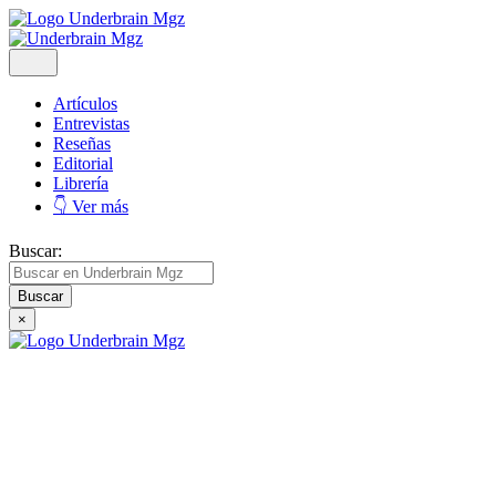
Artículos
Entrevistas
Reseñas
Editorial
Librería
👇 Ver más
Buscar:
×