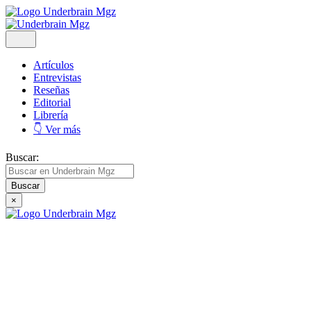
Artículos
Entrevistas
Reseñas
Editorial
Librería
👇 Ver más
Buscar:
×