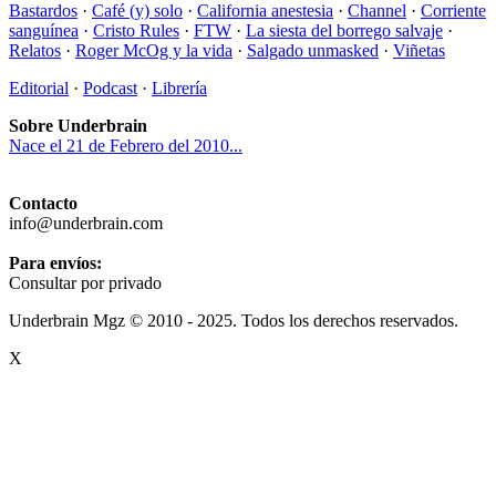
Bastardos
·
Café (y) solo
·
California anestesia
·
Channel
·
Corriente
sanguínea
·
Cristo Rules
·
FTW
·
La siesta del borrego salvaje
·
Relatos
·
Roger McOg y la vida
·
Salgado unmasked
·
Viñetas
Editorial
·
Podcast
·
Librería
Sobre Underbrain
Nace el 21 de Febrero del 2010...
Contacto
info@underbrain.com
Para envíos:
Consultar por privado
Underbrain Mgz © 2010 - 2025. Todos los derechos reservados.
X