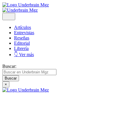
Artículos
Entrevistas
Reseñas
Editorial
Librería
👇 Ver más
Buscar:
×