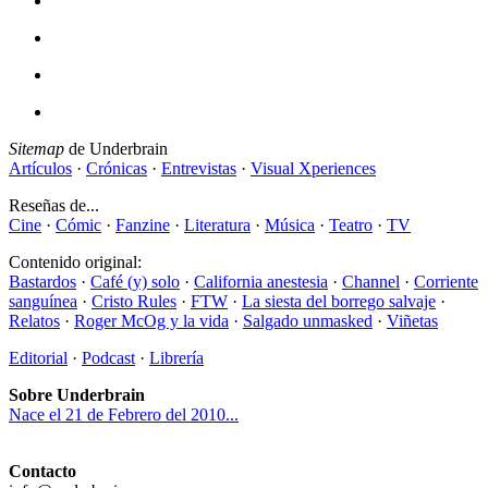
Sitemap
de Underbrain
Artículos
·
Crónicas
·
Entrevistas
·
Visual Xperiences
Reseñas de...
Cine
·
Cómic
·
Fanzine
·
Literatura
·
Música
·
Teatro
·
TV
Contenido original:
Bastardos
·
Café (y) solo
·
California anestesia
·
Channel
·
Corriente
sanguínea
·
Cristo Rules
·
FTW
·
La siesta del borrego salvaje
·
Relatos
·
Roger McOg y la vida
·
Salgado unmasked
·
Viñetas
Editorial
·
Podcast
·
Librería
Sobre Underbrain
Nace el 21 de Febrero del 2010...
Contacto