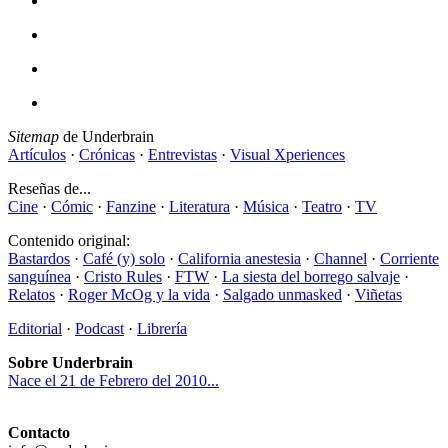
Sitemap
de Underbrain
Artículos
·
Crónicas
·
Entrevistas
·
Visual Xperiences
Reseñas de...
Cine
·
Cómic
·
Fanzine
·
Literatura
·
Música
·
Teatro
·
TV
Contenido original:
Bastardos
·
Café (y) solo
·
California anestesia
·
Channel
·
Corriente
sanguínea
·
Cristo Rules
·
FTW
·
La siesta del borrego salvaje
·
Relatos
·
Roger McOg y la vida
·
Salgado unmasked
·
Viñetas
Editorial
·
Podcast
·
Librería
Sobre Underbrain
Nace el 21 de Febrero del 2010...
Contacto