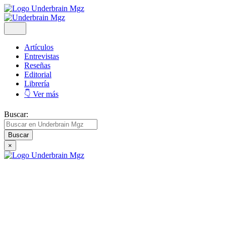
Artículos
Entrevistas
Reseñas
Editorial
Librería
👇 Ver más
Buscar:
×