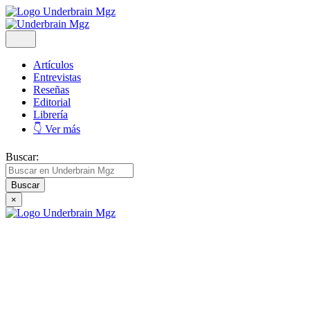
Artículos
Entrevistas
Reseñas
Editorial
Librería
👇 Ver más
Buscar:
×