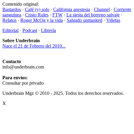
Contenido original:
Bastardos
·
Café (y) solo
·
California anestesia
·
Channel
·
Corriente
sanguínea
·
Cristo Rules
·
FTW
·
La siesta del borrego salvaje
·
Relatos
·
Roger McOg y la vida
·
Salgado unmasked
·
Viñetas
Editorial
·
Podcast
·
Librería
Sobre Underbrain
Nace el 21 de Febrero del 2010...
Contacto
info@underbrain.com
Para envíos:
Consultar por privado
Underbrain Mgz © 2010 - 2025. Todos los derechos reservados.
X