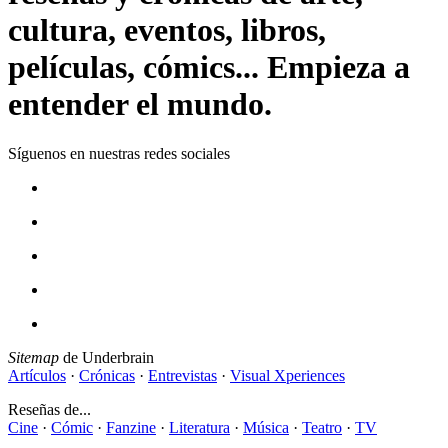
cultura, eventos, libros,
películas, cómics... Empieza a
entender el mundo.
Síguenos en nuestras redes sociales
Sitemap
de Underbrain
Artículos
·
Crónicas
·
Entrevistas
·
Visual Xperiences
Reseñas de...
Cine
·
Cómic
·
Fanzine
·
Literatura
·
Música
·
Teatro
·
TV