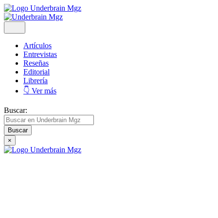
Artículos
Entrevistas
Reseñas
Editorial
Librería
👇 Ver más
Buscar:
×