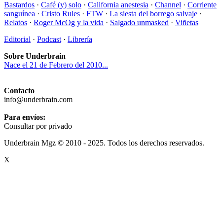
Bastardos
·
Café (y) solo
·
California anestesia
·
Channel
·
Corriente
sanguínea
·
Cristo Rules
·
FTW
·
La siesta del borrego salvaje
·
Relatos
·
Roger McOg y la vida
·
Salgado unmasked
·
Viñetas
Editorial
·
Podcast
·
Librería
Sobre Underbrain
Nace el 21 de Febrero del 2010...
Contacto
info@underbrain.com
Para envíos:
Consultar por privado
Underbrain Mgz © 2010 - 2025. Todos los derechos reservados.
X