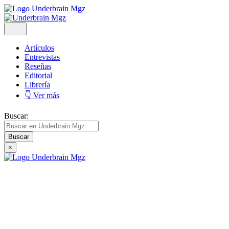
Artículos
Entrevistas
Reseñas
Editorial
Librería
👇 Ver más
Buscar:
×