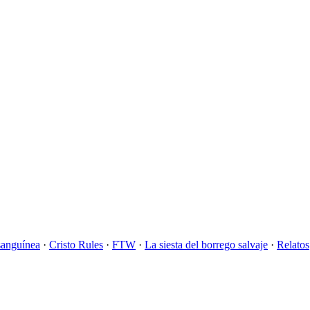
sanguínea
·
Cristo Rules
·
FTW
·
La siesta del borrego salvaje
·
Relatos