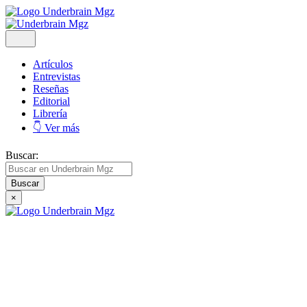
Artículos
Entrevistas
Reseñas
Editorial
Librería
👇 Ver más
Buscar:
×