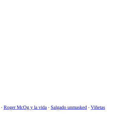
·
Roger McOg y la vida
·
Salgado unmasked
·
Viñetas