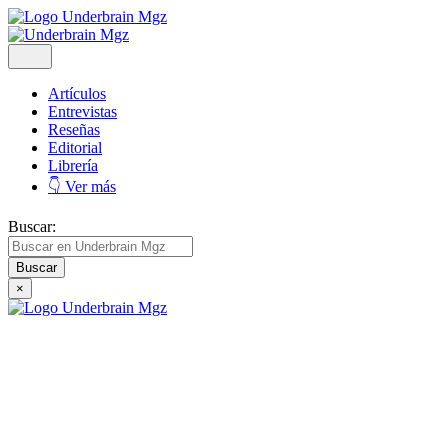
Artículos
Entrevistas
Reseñas
Editorial
Librería
👇 Ver más
Buscar:
×