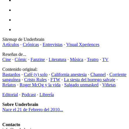
Sitemap
de Underbrain
Artículos
·
Crónicas
·
Entrevistas
·
Visual Xperiences
Reseñas de...
Cine
·
Cómic
·
Fanzine
·
Literatura
·
Música
·
Teatro
·
TV
Contenido original:
Bastardos
·
Café (y) solo
·
California anestesia
·
Channel
·
Corriente
sanguínea
·
Cristo Rules
·
FTW
·
La siesta del borrego salvaje
·
Relatos
·
Roger McOg y la vida
·
Salgado unmasked
·
Viñetas
Editorial
·
Podcast
·
Librería
Sobre Underbrain
Nace el 21 de Febrero del 2010...
Contacto