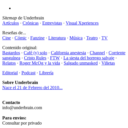
Sitemap
de Underbrain
Artículos
·
Crónicas
·
Entrevistas
·
Visual Xperiences
Reseñas de...
Cine
·
Cómic
·
Fanzine
·
Literatura
·
Música
·
Teatro
·
TV
Contenido original:
Bastardos
·
Café (y) solo
·
California anestesia
·
Channel
·
Corriente
sanguínea
·
Cristo Rules
·
FTW
·
La siesta del borrego salvaje
·
Relatos
·
Roger McOg y la vida
·
Salgado unmasked
·
Viñetas
Editorial
·
Podcast
·
Librería
Sobre Underbrain
Nace el 21 de Febrero del 2010...
Contacto
info@underbrain.com
Para envíos:
Consultar por privado