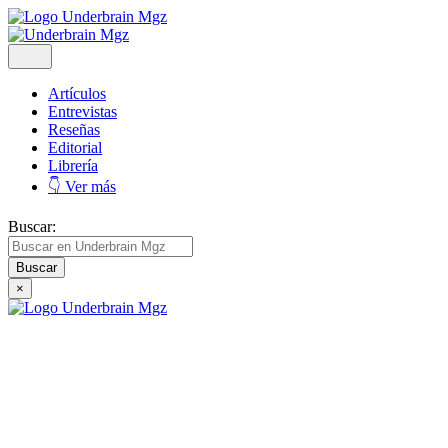
Artículos
Entrevistas
Reseñas
Editorial
Librería
👇 Ver más
Buscar:
×