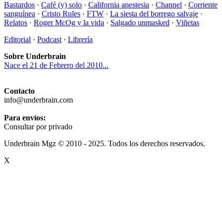
Bastardos
·
Café (y) solo
·
California anestesia
·
Channel
·
Corriente
sanguínea
·
Cristo Rules
·
FTW
·
La siesta del borrego salvaje
·
Relatos
·
Roger McOg y la vida
·
Salgado unmasked
·
Viñetas
Editorial
·
Podcast
·
Librería
Sobre Underbrain
Nace el 21 de Febrero del 2010...
Contacto
info@underbrain.com
Para envíos:
Consultar por privado
Underbrain Mgz © 2010 - 2025. Todos los derechos reservados.
X