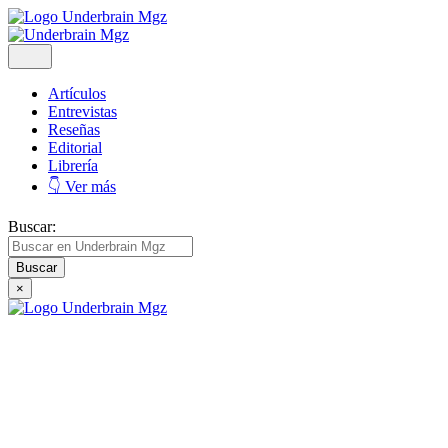
Artículos
Entrevistas
Reseñas
Editorial
Librería
👇 Ver más
Buscar:
×