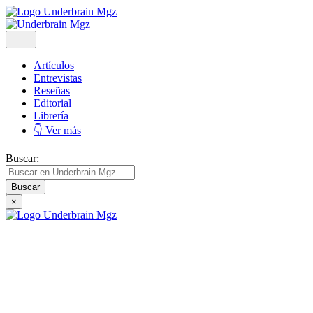
Artículos
Entrevistas
Reseñas
Editorial
Librería
👇 Ver más
Buscar:
×