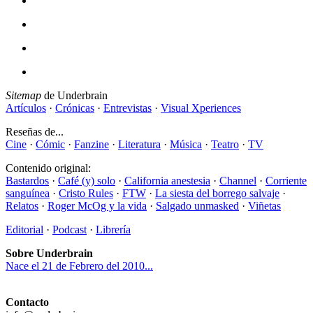
Sitemap
de Underbrain
Artículos
·
Crónicas
·
Entrevistas
·
Visual Xperiences
Reseñas de...
Cine
·
Cómic
·
Fanzine
·
Literatura
·
Música
·
Teatro
·
TV
Contenido original:
Bastardos
·
Café (y) solo
·
California anestesia
·
Channel
·
Corriente
sanguínea
·
Cristo Rules
·
FTW
·
La siesta del borrego salvaje
·
Relatos
·
Roger McOg y la vida
·
Salgado unmasked
·
Viñetas
Editorial
·
Podcast
·
Librería
Sobre Underbrain
Nace el 21 de Febrero del 2010...
Contacto