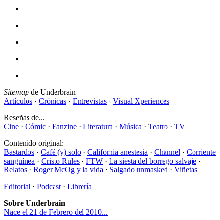
Sitemap
de Underbrain
Artículos
·
Crónicas
·
Entrevistas
·
Visual Xperiences
Reseñas de...
Cine
·
Cómic
·
Fanzine
·
Literatura
·
Música
·
Teatro
·
TV
Contenido original:
Bastardos
·
Café (y) solo
·
California anestesia
·
Channel
·
Corriente
sanguínea
·
Cristo Rules
·
FTW
·
La siesta del borrego salvaje
·
Relatos
·
Roger McOg y la vida
·
Salgado unmasked
·
Viñetas
Editorial
·
Podcast
·
Librería
Sobre Underbrain
Nace el 21 de Febrero del 2010...