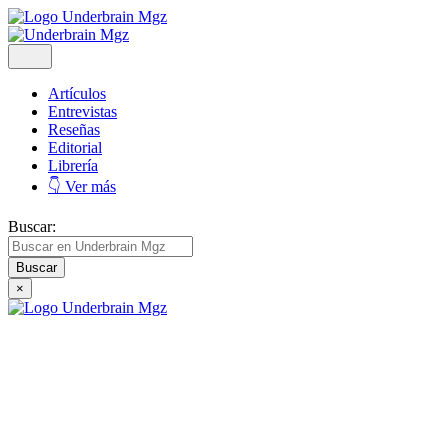
Artículos
Entrevistas
Reseñas
Editorial
Librería
👇 Ver más
Buscar:
×