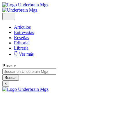
Artículos
Entrevistas
Reseñas
Editorial
Librería
👇 Ver más
Buscar:
×