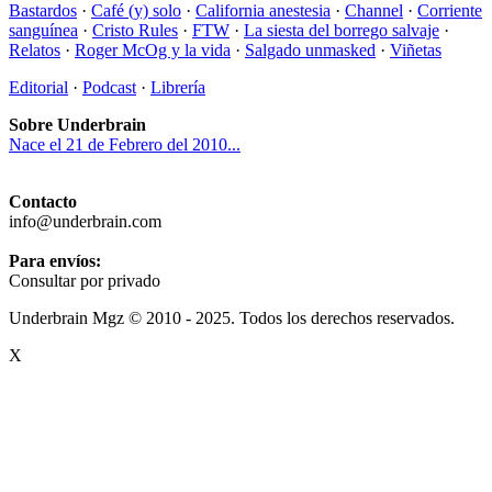
Bastardos
·
Café (y) solo
·
California anestesia
·
Channel
·
Corriente
sanguínea
·
Cristo Rules
·
FTW
·
La siesta del borrego salvaje
·
Relatos
·
Roger McOg y la vida
·
Salgado unmasked
·
Viñetas
Editorial
·
Podcast
·
Librería
Sobre Underbrain
Nace el 21 de Febrero del 2010...
Contacto
info@underbrain.com
Para envíos:
Consultar por privado
Underbrain Mgz © 2010 - 2025. Todos los derechos reservados.
X