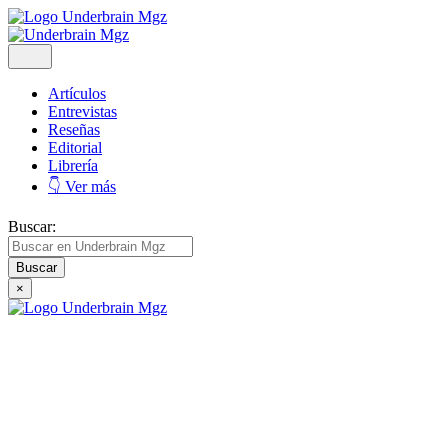
Artículos
Entrevistas
Reseñas
Editorial
Librería
👇 Ver más
Buscar:
×