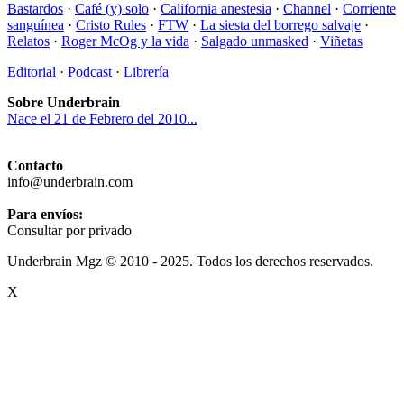
Bastardos
·
Café (y) solo
·
California anestesia
·
Channel
·
Corriente
sanguínea
·
Cristo Rules
·
FTW
·
La siesta del borrego salvaje
·
Relatos
·
Roger McOg y la vida
·
Salgado unmasked
·
Viñetas
Editorial
·
Podcast
·
Librería
Sobre Underbrain
Nace el 21 de Febrero del 2010...
Contacto
info@underbrain.com
Para envíos:
Consultar por privado
Underbrain Mgz © 2010 - 2025. Todos los derechos reservados.
X