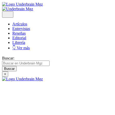
Artículos
Entrevistas
Reseñas
Editorial
Librería
👇 Ver más
Buscar:
×