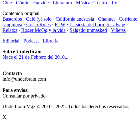
Cine
·
Cómic
·
Fanzine
·
Literatura
·
Música
·
Teatro
·
TV
Contenido original:
Bastardos
·
Café (y) solo
·
California anestesia
·
Channel
·
Corriente
sanguínea
·
Cristo Rules
·
FTW
·
La siesta del borrego salvaje
·
Relatos
·
Roger McOg y la vida
·
Salgado unmasked
·
Viñetas
Editorial
·
Podcast
·
Librería
Sobre Underbrain
Nace el 21 de Febrero del 2010...
Contacto
info@underbrain.com
Para envíos:
Consultar por privado
Underbrain Mgz © 2010 - 2025. Todos los derechos reservados.
X