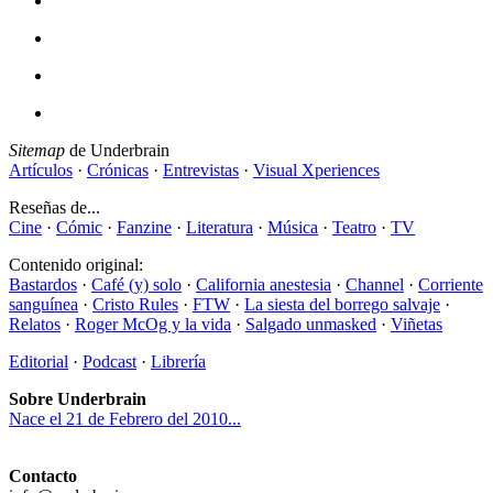
Sitemap
de Underbrain
Artículos
·
Crónicas
·
Entrevistas
·
Visual Xperiences
Reseñas de...
Cine
·
Cómic
·
Fanzine
·
Literatura
·
Música
·
Teatro
·
TV
Contenido original:
Bastardos
·
Café (y) solo
·
California anestesia
·
Channel
·
Corriente
sanguínea
·
Cristo Rules
·
FTW
·
La siesta del borrego salvaje
·
Relatos
·
Roger McOg y la vida
·
Salgado unmasked
·
Viñetas
Editorial
·
Podcast
·
Librería
Sobre Underbrain
Nace el 21 de Febrero del 2010...
Contacto