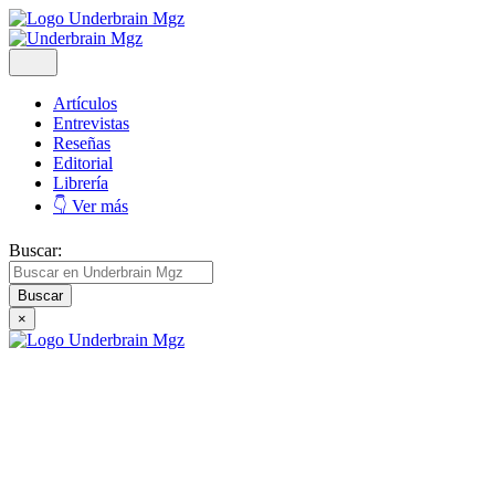
Artículos
Entrevistas
Reseñas
Editorial
Librería
👇 Ver más
Buscar:
×