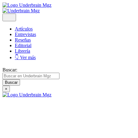
Artículos
Entrevistas
Reseñas
Editorial
Librería
👇 Ver más
Buscar:
×