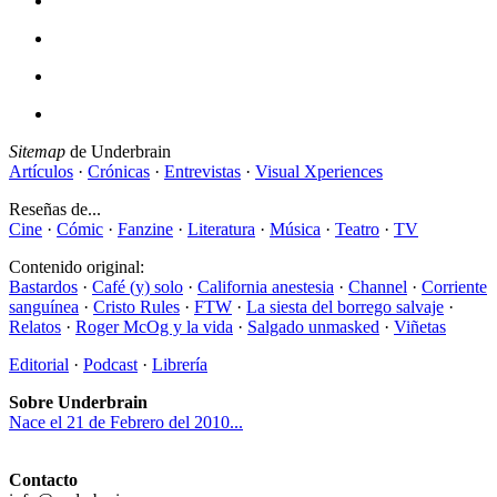
Sitemap
de Underbrain
Artículos
·
Crónicas
·
Entrevistas
·
Visual Xperiences
Reseñas de...
Cine
·
Cómic
·
Fanzine
·
Literatura
·
Música
·
Teatro
·
TV
Contenido original:
Bastardos
·
Café (y) solo
·
California anestesia
·
Channel
·
Corriente
sanguínea
·
Cristo Rules
·
FTW
·
La siesta del borrego salvaje
·
Relatos
·
Roger McOg y la vida
·
Salgado unmasked
·
Viñetas
Editorial
·
Podcast
·
Librería
Sobre Underbrain
Nace el 21 de Febrero del 2010...
Contacto