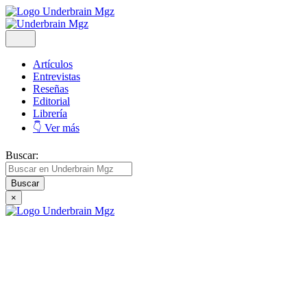
Artículos
Entrevistas
Reseñas
Editorial
Librería
👇 Ver más
Buscar:
×