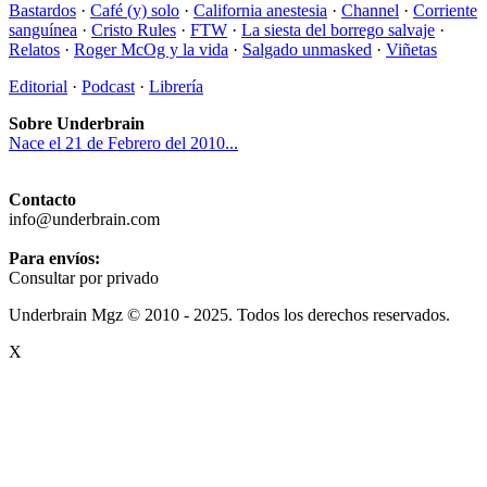
Bastardos
·
Café (y) solo
·
California anestesia
·
Channel
·
Corriente
sanguínea
·
Cristo Rules
·
FTW
·
La siesta del borrego salvaje
·
Relatos
·
Roger McOg y la vida
·
Salgado unmasked
·
Viñetas
Editorial
·
Podcast
·
Librería
Sobre Underbrain
Nace el 21 de Febrero del 2010...
Contacto
info@underbrain.com
Para envíos:
Consultar por privado
Underbrain Mgz © 2010 - 2025. Todos los derechos reservados.
X