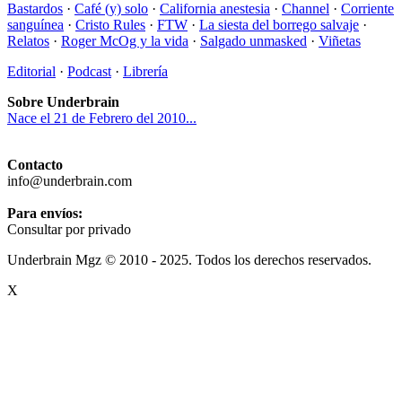
Bastardos
·
Café (y) solo
·
California anestesia
·
Channel
·
Corriente
sanguínea
·
Cristo Rules
·
FTW
·
La siesta del borrego salvaje
·
Relatos
·
Roger McOg y la vida
·
Salgado unmasked
·
Viñetas
Editorial
·
Podcast
·
Librería
Sobre Underbrain
Nace el 21 de Febrero del 2010...
Contacto
info@underbrain.com
Para envíos:
Consultar por privado
Underbrain Mgz © 2010 - 2025. Todos los derechos reservados.
X