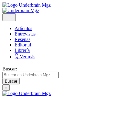
Artículos
Entrevistas
Reseñas
Editorial
Librería
👇 Ver más
Buscar:
×