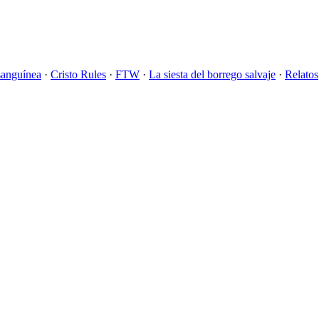
sanguínea
·
Cristo Rules
·
FTW
·
La siesta del borrego salvaje
·
Relatos