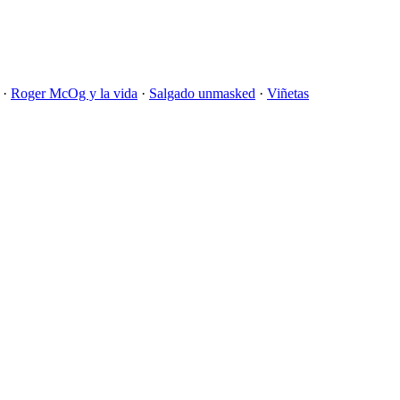
·
Roger McOg y la vida
·
Salgado unmasked
·
Viñetas