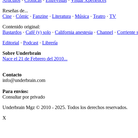
Artículos
·
Crónicas
·
Entrevistas
·
Visual Xperiences
Reseñas de...
Cine
·
Cómic
·
Fanzine
·
Literatura
·
Música
·
Teatro
·
TV
Contenido original:
Bastardos
·
Café (y) solo
·
California anestesia
·
Channel
·
Corriente 
Editorial
·
Podcast
·
Librería
Sobre Underbrain
Nace el 21 de Febrero del 2010...
Contacto
info@underbrain.com
Para envíos:
Consultar por privado
Underbrain Mgz © 2010 - 2025. Todos los derechos reservados.
X