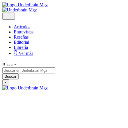
Artículos
Entrevistas
Reseñas
Editorial
Librería
👇 Ver más
Buscar:
×