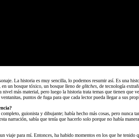
sonaje. La historia es muy sencilla, lo podemos resumir así. Es una his
, en un bosque tóxico, un bosque lleno de
glitches
, de tecnología extrañ
 nivel más material, pero luego la historia trata temas que tienen que ve
y ventanitas, puntos de fuga para que cada lector pueda llegar a sus prop
encia?
completo, guionista y dibujante; había hecho más cosas, pero nunca tan 
sta narración, sabía que tenía que hacerlo solo porque no había manera
n viaje para mí. Entonces, ha habido momentos en los que he tenido que