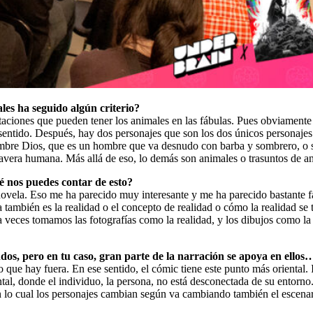
es ha seguido algún criterio?
otaciones que pueden tener los animales en las fábulas. Pues obviamente 
sentido. Después, hay dos personajes que son los dos únicos personajes
hombre Dios, que es un hombre que va desnudo con barba y sombrero, o s
lavera humana. Más allá de eso, lo demás son animales o trasuntos de a
é nos puedes contar de esto?
novela. Eso me ha parecido muy interesante y me ha parecido bastante fa
 también es la realidad o el concepto de realidad o cómo la realidad se
 veces tomamos las fotografías como la realidad, y los dibujos como la n
dos, pero en tu caso, gran parte de la narración se apoya en ellos
o que hay fuera. En ese sentido, el cómic tiene este punto más oriental
ental, donde el individuo, la persona, no está desconectada de su entor
on lo cual los personajes cambian según va cambiando también el escenar