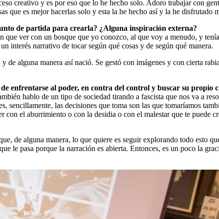
ceso creativo y es por eso que lo he hecho solo. Adoro trabajar con ge
as que es mejor hacerlas solo y esta la he hecho así y la he disfrutado
nto de partida para crearla? ¿Alguna inspiración externa?
an que ver con un bosque que yo conozco, al que voy a menudo, y tení
un interés narrativo de tocar según qué cosas y de según qué manera.
 de alguna manera así nació. Se gestó con imágenes y con cierta rabia 
 de enfrentarse al poder, en contra del control y buscar su propio 
 también hablo de un tipo de sociedad tirando a fascista que nos va a 
s, sencillamente, las decisiones que toma son las que tomaríamos tamb
er con el aburrimiento o con la desidia o con el malestar que te puede 
ue, de alguna manera, lo que quiere es seguir explorando todo esto que l
ue le pasa porque la narración es abierta. Entonces, es un poco la graci