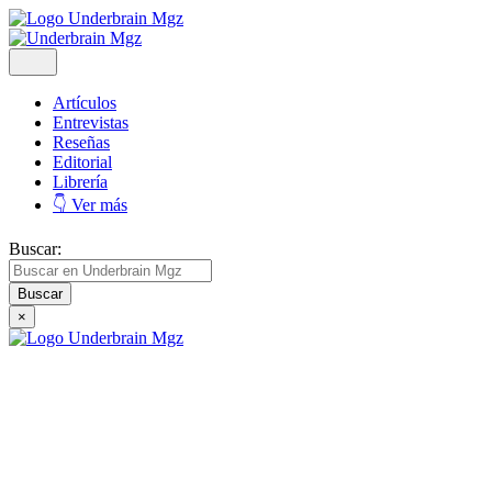
Artículos
Entrevistas
Reseñas
Editorial
Librería
👇 Ver más
Buscar:
×