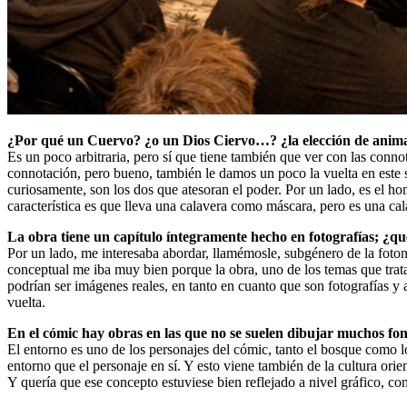
¿Por qué un Cuervo? ¿o un Dios Ciervo…? ¿la elección de animal
Es un poco arbitraria, pero sí que tiene también que ver con las conn
connotación, pero bueno, también le damos un poco la vuelta en este 
curiosamente, son los dos que atesoran el poder. Por un lado, es el 
característica es que lleva una calavera como máscara, pero es una ca
La obra tiene un capítulo íntegramente hecho en fotografías; ¿qu
Por un lado, me interesaba abordar, llamémosle, subgénero de la foto
conceptual me iba muy bien porque la obra, uno de los temas que trata
podrían ser imágenes reales, en tanto en cuanto que son fotografías y a
vuelta.
En el cómic hay obras en las que no se suelen dibujar muchos fon
El entorno es uno de los personajes del cómic, tanto el bosque como l
entorno que el personaje en sí. Y esto viene también de la cultura ori
Y quería que ese concepto estuviese bien reflejado a nivel gráfico, c