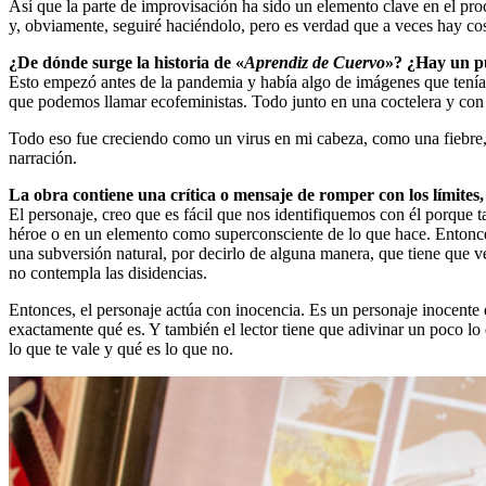
Así que la parte de improvisación ha sido un elemento clave en el pro
y, obviamente, seguiré haciéndolo, pero es verdad que a veces hay cos
¿De dónde surge la historia de «
Aprendiz de Cuervo
»? ¿Hay un pu
Esto empezó antes de la pandemia y había algo de imágenes que tení
que podemos llamar ecofeministas. Todo junto en una coctelera y con 
Todo eso fue creciendo como un virus en mi cabeza, como una fiebre, y
narración.
La obra contiene una crítica o mensaje de romper con los límites,
El personaje, creo que es fácil que nos identifiquemos con él porque
héroe o en un elemento como superconsciente de lo que hace. Entonce
una subversión natural, por decirlo de alguna manera, que tiene que v
no contempla las disidencias.
Entonces, el personaje actúa con inocencia. Es un personaje inocente q
exactamente qué es. Y también el lector tiene que adivinar un poco lo q
lo que te vale y qué es lo que no.