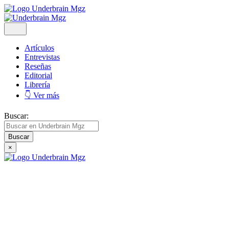
Artículos
Entrevistas
Reseñas
Editorial
Librería
👇 Ver más
Buscar:
×