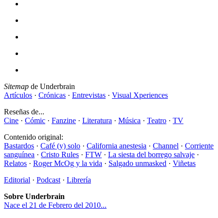
Sitemap
de Underbrain
Artículos
·
Crónicas
·
Entrevistas
·
Visual Xperiences
Reseñas de...
Cine
·
Cómic
·
Fanzine
·
Literatura
·
Música
·
Teatro
·
TV
Contenido original:
Bastardos
·
Café (y) solo
·
California anestesia
·
Channel
·
Corriente
sanguínea
·
Cristo Rules
·
FTW
·
La siesta del borrego salvaje
·
Relatos
·
Roger McOg y la vida
·
Salgado unmasked
·
Viñetas
Editorial
·
Podcast
·
Librería
Sobre Underbrain
Nace el 21 de Febrero del 2010...