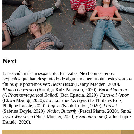
Next
La sección más arriesgada del festival es
Next
con estrenos
pequeños que han despuntado de alguna manera u otra, estos son los
títulos que podremos ver:
Beast Beast
(Danny Madden, 2020),
Blanco de verano
(Rodrigo Ruiz Patterson, 2020),
Buck Alamo or
(A Phantasmagorical Ballad)
(Ben Epstein, 2020),
Farewell Amor
(Ekwa Msangi, 2020),
La noche de los reyes
(La Nuit des Rois,
Philippe Lacôte, 2020),
Lapsis
(Noah Hutton, 2020),
Lorelei
(Sabrina Doyle, 2020),
Nadia, Butterfly
(Pascal Plante, 2020),
Small
Town Wisconsin
(Niels Mueller, 2020) y
Summertime
(Carlos López
Estrada, 2020).