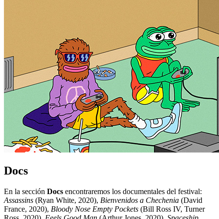
Docs
En la sección
Docs
encontraremos los documentales del festival:
Assassins
(Ryan White, 2020),
Bienvenidos a Chechenia
(David
France, 2020),
Bloody Nose Empty Pockets
(Bill Ross IV, Turner
Ross, 2020),
Feels Good Man
(Arthur Jones, 2020),
Spaceship