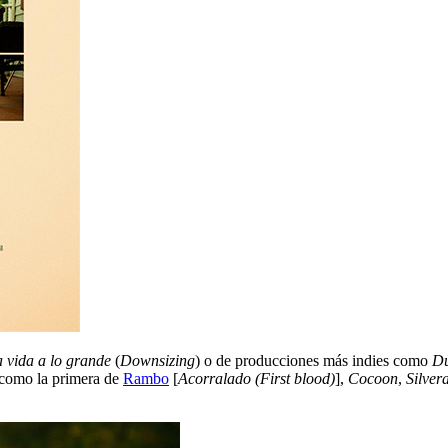
 vida a lo grande
(
Downsizing
) o de producciones más indies como
Du
 como la primera de
Rambo
[
Acorralado (First blood)
],
Cocoon
,
Silver