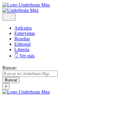
Artículos
Entrevistas
Reseñas
Editorial
Librería
👇 Ver más
Buscar:
×