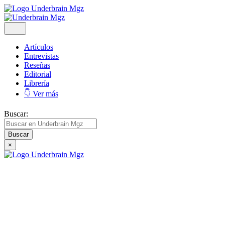
Artículos
Entrevistas
Reseñas
Editorial
Librería
👇 Ver más
Buscar:
×