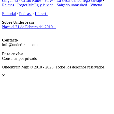
sanguínea
·
Cristo Rules
·
FTW
·
La siesta del borrego salvaje
·
Relatos
·
Roger McOg y la vida
·
Salgado unmasked
·
Viñetas
Editorial
·
Podcast
·
Librería
Sobre Underbrain
Nace el 21 de Febrero del 2010...
Contacto
info@underbrain.com
Para envíos:
Consultar por privado
Underbrain Mgz © 2010 - 2025. Todos los derechos reservados.
X