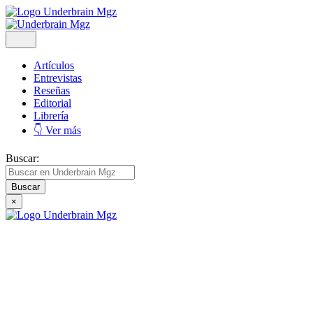
Artículos
Entrevistas
Reseñas
Editorial
Librería
👇 Ver más
Buscar:
×