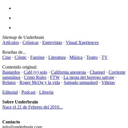
Sitemap
de Underbrain
Artículos
·
Crónicas
·
Entrevistas
·
Visual Xperiences
Reseñas de...
Cine
·
Cómic
·
Fanzine
·
Literatura
·
Música
·
Teatro
·
TV
Contenido original:
Bastardos
·
Café (y) solo
·
California anestesia
·
Channel
·
Corriente
sanguínea
·
Cristo Rules
·
FTW
·
La siesta del borrego salvaje
·
Relatos
·
Roger McOg y la vida
·
Salgado unmasked
·
Viñetas
Editorial
·
Podcast
·
Librería
Sobre Underbrain
Nace el 21 de Febrero del 2010...
Contacto
info@underbrain.com