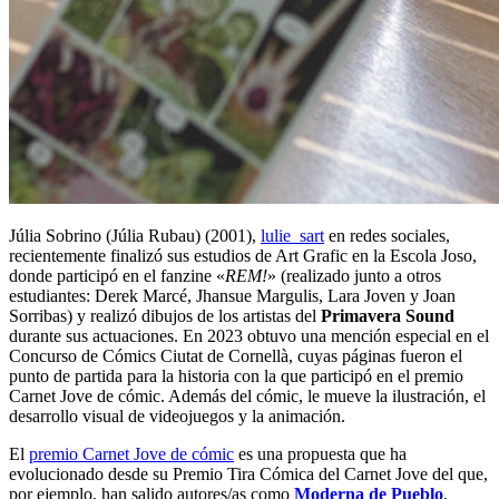
Júlia Sobrino (Júlia Rubau) (2001),
lulie_sart
en redes sociales,
recientemente finalizó sus estudios de Art Grafic en la Escola Joso,
donde participó en el fanzine «
REM!
» (realizado junto a otros
estudiantes: Derek Marcé, Jhansue Margulis, Lara Joven y Joan
Sorribas) y realizó dibujos de los artistas del
Primavera Sound
durante sus actuaciones. En 2023 obtuvo una mención especial en el
Concurso de Cómics Ciutat de Cornellà, cuyas páginas fueron el
punto de partida para la historia con la que participó en el premio
Carnet Jove de cómic. Además del cómic, le mueve la ilustración, el
desarrollo visual de videojuegos y la animación.
El
premio Carnet Jove de cómic
es una propuesta que ha
evolucionado desde su Premio Tira Cómica del Carnet Jove del que,
por ejemplo, han salido autores/as como
Moderna de Pueblo
,