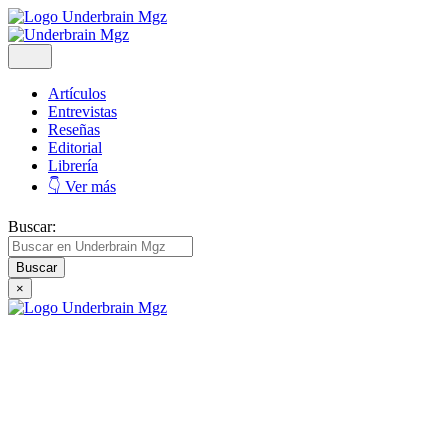
Artículos
Entrevistas
Reseñas
Editorial
Librería
👇 Ver más
Buscar:
×