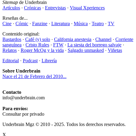
Sitemap
de Underbrain
Artículos
·
Crónicas
·
Entrevistas
·
Visual Xperiences
Reseñas de...
Cine
·
Cómic
·
Fanzine
·
Literatura
·
Música
·
Teatro
·
TV
Contenido original:
Bastardos
·
Café (y) solo
·
California anestesia
·
Channel
·
Corriente
sanguínea
·
Cristo Rules
·
FTW
·
La siesta del borrego salvaje
·
Relatos
·
Roger McOg y la vida
·
Salgado unmasked
·
Viñetas
Editorial
·
Podcast
·
Librería
Sobre Underbrain
Nace el 21 de Febrero del 2010...
Contacto
info@underbrain.com
Para envíos:
Consultar por privado
Underbrain Mgz © 2010 - 2025. Todos los derechos reservados.
X