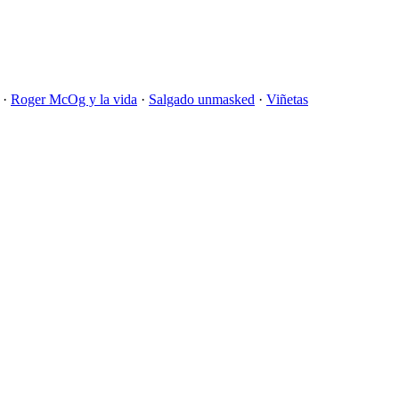
·
Roger McOg y la vida
·
Salgado unmasked
·
Viñetas