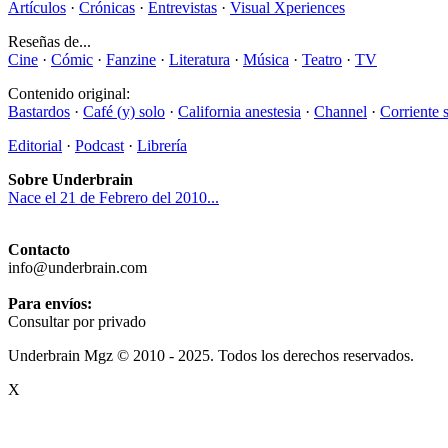
Artículos
·
Crónicas
·
Entrevistas
·
Visual Xperiences
Reseñas de...
Cine
·
Cómic
·
Fanzine
·
Literatura
·
Música
·
Teatro
·
TV
Contenido original:
Bastardos
·
Café (y) solo
·
California anestesia
·
Channel
·
Corriente 
Editorial
·
Podcast
·
Librería
Sobre Underbrain
Nace el 21 de Febrero del 2010...
Contacto
info@underbrain.com
Para envíos:
Consultar por privado
Underbrain Mgz © 2010 - 2025. Todos los derechos reservados.
X