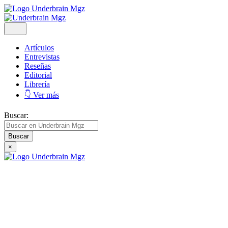
Artículos
Entrevistas
Reseñas
Editorial
Librería
👇 Ver más
Buscar:
×