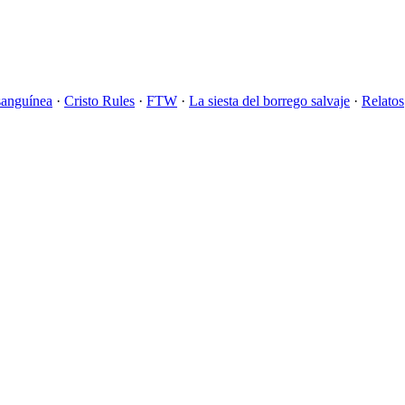
sanguínea
·
Cristo Rules
·
FTW
·
La siesta del borrego salvaje
·
Relatos