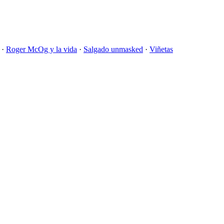
·
Roger McOg y la vida
·
Salgado unmasked
·
Viñetas