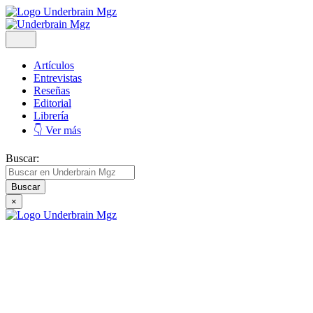
Artículos
Entrevistas
Reseñas
Editorial
Librería
👇 Ver más
Buscar:
×