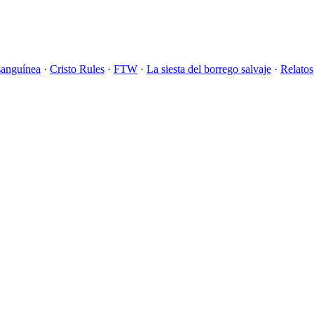
sanguínea
·
Cristo Rules
·
FTW
·
La siesta del borrego salvaje
·
Relatos