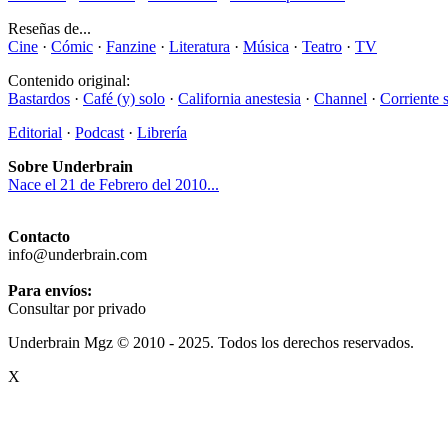
Reseñas de...
Cine
·
Cómic
·
Fanzine
·
Literatura
·
Música
·
Teatro
·
TV
Contenido original:
Bastardos
·
Café (y) solo
·
California anestesia
·
Channel
·
Corriente 
Editorial
·
Podcast
·
Librería
Sobre Underbrain
Nace el 21 de Febrero del 2010...
Contacto
info@underbrain.com
Para envíos:
Consultar por privado
Underbrain Mgz © 2010 - 2025. Todos los derechos reservados.
X