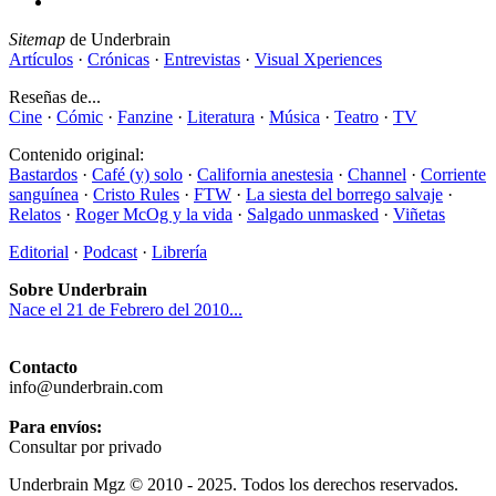
Sitemap
de Underbrain
Artículos
·
Crónicas
·
Entrevistas
·
Visual Xperiences
Reseñas de...
Cine
·
Cómic
·
Fanzine
·
Literatura
·
Música
·
Teatro
·
TV
Contenido original:
Bastardos
·
Café (y) solo
·
California anestesia
·
Channel
·
Corriente
sanguínea
·
Cristo Rules
·
FTW
·
La siesta del borrego salvaje
·
Relatos
·
Roger McOg y la vida
·
Salgado unmasked
·
Viñetas
Editorial
·
Podcast
·
Librería
Sobre Underbrain
Nace el 21 de Febrero del 2010...
Contacto
info@underbrain.com
Para envíos:
Consultar por privado
Underbrain Mgz © 2010 - 2025. Todos los derechos reservados.