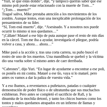
“Yuri, sé que estás dolido”, dije, “y tampoco querrás saber que ese
mismo poli puede estar relacionado con la muerte de Tom…”
“¿Tom… muerto?”
Tragué saliva, Mike prestaba atención a los movimientos de los
zombis. Aunque lentos, eran una inexplicable prolongación de los
pensamientos de su líder.
“Sí, Tom está muerto”, dije. “Asesinado. Y a nosotros nos puede
ocurrir lo mismo si nos quedamos…”
“¡Cállate! Mataré a ese hijo de puta aunque pase el resto de mis días
en la cárcel. Tom me iba a ayudar, investigaría el pliegue, podría
volver a casa, y ahora… ahora…”
Mike pasó a la acción y, tras una corta carrera, su puño buscó el
rostro de uno de los muertos. Una mandíbula se quebró y la víctima
dio una vuelta sobre sí mismo antes de caer derribada.
“Cabrones”, dijo Yuri. “En lugar de ayudarme a encontrar a ese poli,
os ponéis en mi contra. Mataré a ese tío, vaya si lo mataré, pero
antes os vamos a dar la paliza de vuestra vida.”
Y a eso íbamos, a reventarnos a puñetazos, patadas o cualquier
demostración de poder físico o de ultratumba que sus muchachos
exhibieran. Pero antes se completó el sacrificio de Rafi, y la
dinamita de la mochila detonó, y tanto los chicos buenos como los
tontos y malos quedamos atrapados en un infierno de llamas y