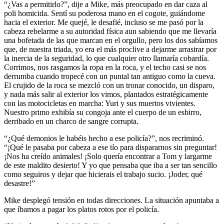
“¿Vas a permitirlo?”, dije a Mike, más preocupado en dar caza al
poli homicida. Sentí su poderosa mano en el cogote, guiándome
hacia el exterior. Me quejé, le desafié, incluso se me pasó por la
cabeza rebelarme a su autoridad física aun sabiendo que me llevaría
una bofetada de las que marcan en el orgullo, pero los dos sabíamos
que, de nuestra triada, yo era el más proclive a dejarme arrastrar por
la inercia de la seguridad, lo que cualquier otro llamaría cobardía.
Corrimos, nos rasgamos la ropa en la roca, y el techo casi se nos
derrumba cuando tropecé con un puntal tan antiguo como la cueva.
El crujido de la roca se mezcló con un tronar conocido, un disparo,
y nada más salir al exterior los vimos, plantados estratégicamente
con las motocicletas en marcha: Yuri y sus muertos vivientes.
Nuestro primo exhibía su congoja ante el cuerpo de un esbirro,
derribado en un charco de sangre corrupta.
“¿Qué demonios le habéis hecho a ese policía?”, nos recriminó.
“¡Qué le pasaba por cabeza a ese tío para dispararnos sin preguntar!
¡Nos ha creído animales! ¡Solo quería encontrar a Tom y largarme
de este maldito desierto! Y yo que pensaba que iba a ser tan sencillo
como seguiros y dejar que hicierais el trabajo sucio. ¡Joder, qué
desastre!”
Mike desplegó tensión en todas direcciones. La situación apuntaba a
que íbamos a pagar los platos rotos por el policía.