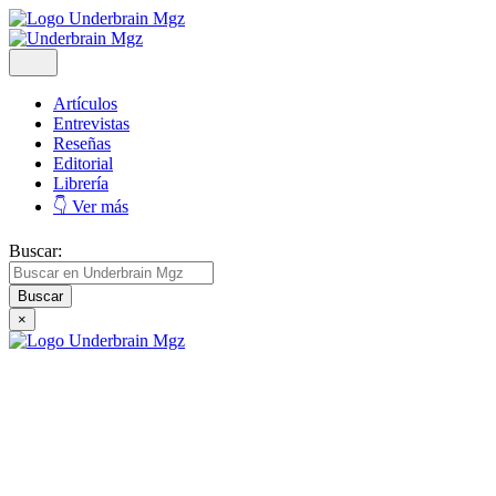
Artículos
Entrevistas
Reseñas
Editorial
Librería
👇 Ver más
Buscar:
×