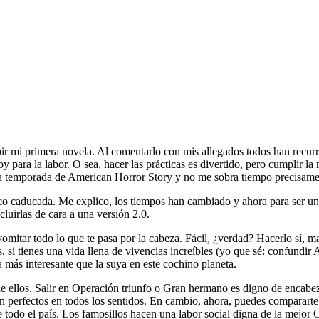
r mi primera novela. Al comentarlo con mis allegados todos han recurri
oy para la labor. O sea, hacer las prácticas es divertido, pero cumplir l
ia temporada de American Horror Story y no me sobra tiempo precisame
oco caducada. Me explico, los tiempos han cambiado y ahora para ser un
cluirlas de cara a una versión 2.0.
vomitar todo lo que te pasa por la cabeza. Fácil, ¿verdad? Hacerlo sí,
si tienes una vida llena de vivencias increíbles (yo que sé: confundir As
 más interesante que la suya en este cochino planeta.
ta de ellos. Salir en Operación triunfo o Gran hermano es digno de enca
ran perfectos en todos los sentidos. En cambio, ahora, puedes compararte
de todo el país. Los famosillos hacen una labor social digna de la mejo