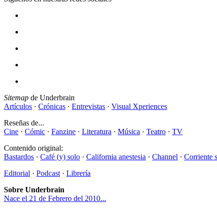
Sitemap
de Underbrain
Artículos
·
Crónicas
·
Entrevistas
·
Visual Xperiences
Reseñas de...
Cine
·
Cómic
·
Fanzine
·
Literatura
·
Música
·
Teatro
·
TV
Contenido original:
Bastardos
·
Café (y) solo
·
California anestesia
·
Channel
·
Corriente 
Editorial
·
Podcast
·
Librería
Sobre Underbrain
Nace el 21 de Febrero del 2010...