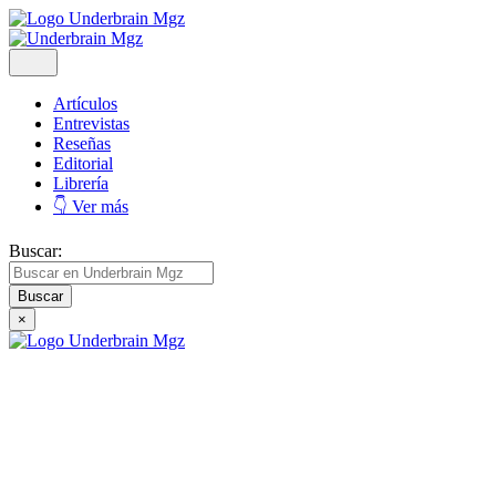
Artículos
Entrevistas
Reseñas
Editorial
Librería
👇 Ver más
Buscar:
×