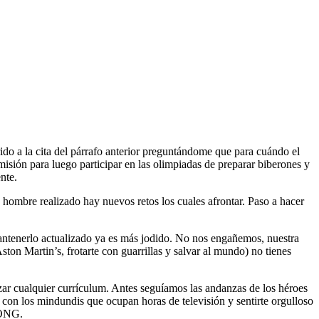
do a la cita del párrafo anterior preguntándome que para cuándo el
a misión para luego participar en las olimpiadas de preparar biberones y
nte.
 hombre realizado hay nuevos retos los cuales afrontar. Paso a hacer
 mantenerlo actualizado ya es más jodido. No nos engañemos, nuestra
ton Martin’s, frotarte con guarrillas y salvar al mundo) no tienes
bezar cualquier currículum. Antes seguíamos las andanzas de los héroes
 con los mindundis que ocupan horas de televisión y sentirte orgulloso
r ONG.