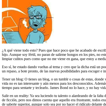
¿A qué viene todo esto? Pues que hace poco que he acabado de escribi
hijo. Aunque soy fértil, no paran de salirme hongos en los pies, no est
limpiar culitos pues como que no me viene en gana, que estoy a med
Eso sí, he estado dando vueltas al tema y creo que la dicha está un p
un repaso, a bote pronto, de las nuevas posibilidades para escoger e in
Tener un blog: O tienes un blog, o un tumblr o cosas de estas, donde 
vida no es tan interesante y aún menos para los desconocidos. Además, 
tiempo para sentarte y teclearlo. James Bond no lo hace, y no hay vida
Salir en un reality: Ya sea luciendo tu talento o alardeando de la fal
de ficción, pero nos dimos cuenta que aquello era frustrante, todos e
de saberte superior, aunque solo sea por no hacer el ridículo delante 