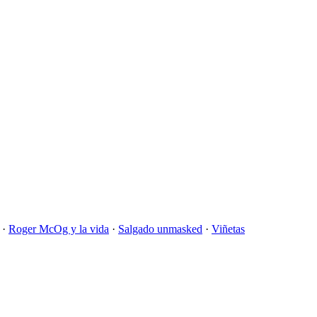
·
Roger McOg y la vida
·
Salgado unmasked
·
Viñetas