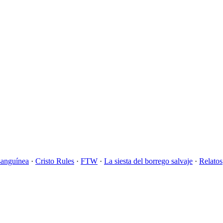
sanguínea
·
Cristo Rules
·
FTW
·
La siesta del borrego salvaje
·
Relatos