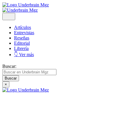
Artículos
Entrevistas
Reseñas
Editorial
Librería
👇 Ver más
Buscar:
×