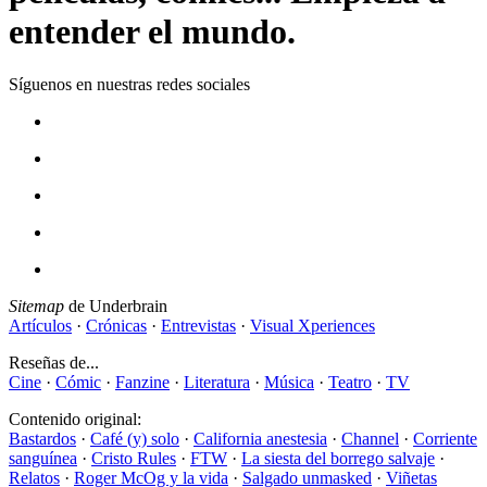
entender el mundo.
Síguenos en nuestras redes sociales
Sitemap
de Underbrain
Artículos
·
Crónicas
·
Entrevistas
·
Visual Xperiences
Reseñas de...
Cine
·
Cómic
·
Fanzine
·
Literatura
·
Música
·
Teatro
·
TV
Contenido original:
Bastardos
·
Café (y) solo
·
California anestesia
·
Channel
·
Corriente
sanguínea
·
Cristo Rules
·
FTW
·
La siesta del borrego salvaje
·
Relatos
·
Roger McOg y la vida
·
Salgado unmasked
·
Viñetas