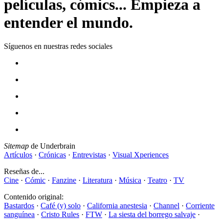
películas, cómics... Empieza a
entender el mundo.
Síguenos en nuestras redes sociales
Sitemap
de Underbrain
Artículos
·
Crónicas
·
Entrevistas
·
Visual Xperiences
Reseñas de...
Cine
·
Cómic
·
Fanzine
·
Literatura
·
Música
·
Teatro
·
TV
Contenido original:
Bastardos
·
Café (y) solo
·
California anestesia
·
Channel
·
Corriente
sanguínea
·
Cristo Rules
·
FTW
·
La siesta del borrego salvaje
·