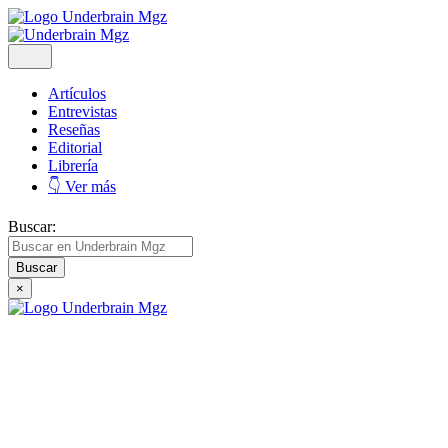
Artículos
Entrevistas
Reseñas
Editorial
Librería
👇 Ver más
Buscar:
×