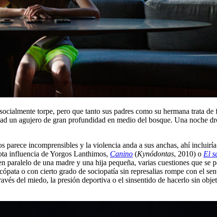
 socialmente torpe, pero que tanto sus padres como su hermana trata de
idad un agujero de gran profundidad en medio del bosque. Una noche dro
os parece incomprensibles y la violencia anda a sus anchas, ahí incluirí
ta influencia de Yorgos Lanthimos,
Canino
(
Kynódontas
, 2010) o
El s
en paralelo de una madre y una hija pequeña, varias cuestiones que se p
icópata o con cierto grado de sociopatía sin represalias rompe con el 
avés del miedo, la presión deportiva o el sinsentido de hacerlo sin obje