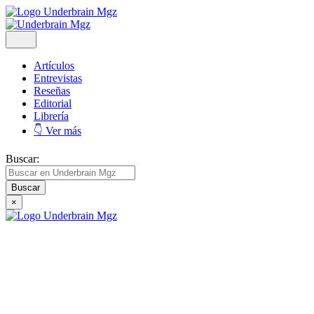
Artículos
Entrevistas
Reseñas
Editorial
Librería
👇 Ver más
Buscar:
×