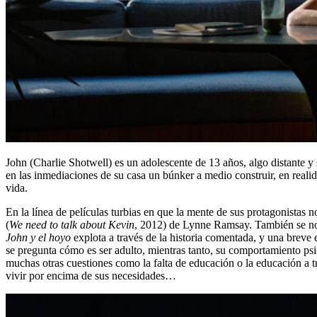
John (Charlie Shotwell) es un adolescente de 13 años, algo distante y
en las inmediaciones de su casa un búnker a medio construir, en real
vida.
En la línea de películas turbias en que la mente de sus protagonistas n
(
We need to talk about Kevin
, 2012) de Lynne Ramsay. También se no
John y el hoyo
explota a través de la historia comentada, y una breve 
se pregunta cómo es ser adulto, mientras tanto, su comportamiento ps
muchas otras cuestiones como la falta de educación o la educación a tr
vivir por encima de sus necesidades…