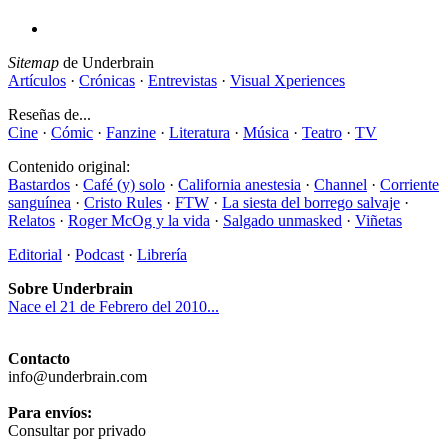
Sitemap
de Underbrain
Artículos
·
Crónicas
·
Entrevistas
·
Visual Xperiences
Reseñas de...
Cine
·
Cómic
·
Fanzine
·
Literatura
·
Música
·
Teatro
·
TV
Contenido original:
Bastardos
·
Café (y) solo
·
California anestesia
·
Channel
·
Corriente
sanguínea
·
Cristo Rules
·
FTW
·
La siesta del borrego salvaje
·
Relatos
·
Roger McOg y la vida
·
Salgado unmasked
·
Viñetas
Editorial
·
Podcast
·
Librería
Sobre Underbrain
Nace el 21 de Febrero del 2010...
Contacto
info@underbrain.com
Para envíos:
Consultar por privado