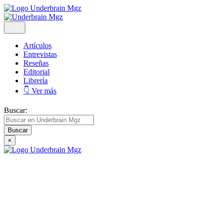
Artículos
Entrevistas
Reseñas
Editorial
Librería
👇 Ver más
Buscar:
×