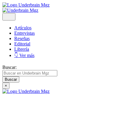
Artículos
Entrevistas
Reseñas
Editorial
Librería
👇 Ver más
Buscar:
×