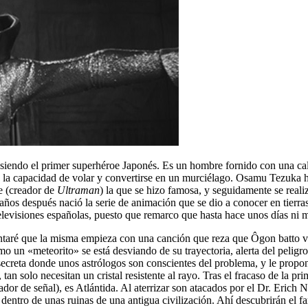
iendo el primer superhéroe Japonés. Es un hombre fornido con una cal
ne la capacidad de volar y convertirse en un murciélago. Osamu Tezuka 
e (creador de
Ultraman
) la que se hizo famosa, y seguidamente se realiz
os después nació la serie de animación que se dio a conocer en tierra
televisiones españolas, puesto que remarco que hasta hace unos días ni 
ntaré que la misma empieza con una canción que reza que Ôgon batto vie
o un «meteorito» se está desviando de su trayectoria, alerta del peligro
 secreta donde unos astrólogos son conscientes del problema, y le prop
tan solo necesitan un cristal resistente al rayo. Tras el fracaso de la pr
dor de señal), es Atlántida. Al aterrizar son atacados por el Dr. Erich 
dentro de unas ruinas de una antigua civilización. Ahí descubrirán el fa