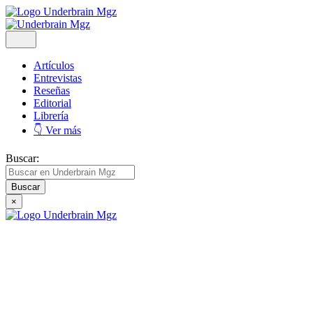
Artículos
Entrevistas
Reseñas
Editorial
Librería
👇 Ver más
Buscar:
×