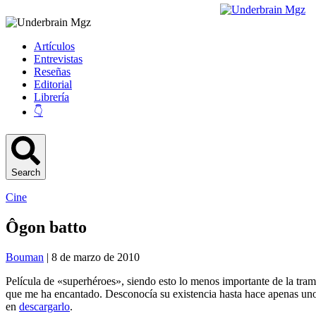
Artículos
Entrevistas
Reseñas
Editorial
Librería
👇
Search
Cine
Ôgon batto
Bouman
| 8 de marzo de 2010
Película de «superhéroes», siendo esto lo menos importante de la tr
que me ha encantado. Desconocía su existencia hasta hace apenas uno
en
descargarlo
.