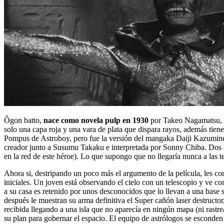
Ôgon batto,
nace como novela pulp en 1930
por Takeo Nagamatsu, s
solo una capa roja y una vara de plata que dispara rayos, además tie
Pompus de Astroboy, pero fue la versión del mangaka Daiji Kazumin
creador junto a Susumu Takaku e interpretada por Sonny Chiba. Dos añ
en la red de este héroe). Lo que supongo que no llegaría nunca a las 
Ahora si, destripando un poco más el argumento de la película, les co
iniciales. Un joven está observando el cielo con un telescopio y ve com
a su casa es retenido por unos desconocidos que lo llevan a una base
después le muestran su arma definitiva el Super cañón laser destructor, 
recibida llegando a una isla que no aparecía en ningún mapa (ni rastrea
su plan para gobernar el espacio. El equipo de astrólogos se esconden 