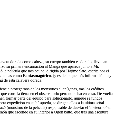
avera dorada como cabeza, su cuerpo también es dorado, lleva tan
hizo su primera encarnación al Manga que aparece junto a Mr.
ó la película que nos ocupa, dirigida por Hajime Sato, escrita por el
s latinas como
Fantasmagórico
, (y es de lo que más información hay
mú de esta calavera dorada.
ne a protegernos de los monstruos alienígenas, tras los créditos
 que corre la tierra en el observatorio pero no le hacen caso. De vuelta
onen formar parte del equipo para solucionarlo, aunque segundos
imera expedición en su búsqueda, se dirigen ellos a la última señal
Nazō (monstruo de la película) responsable de desviar el ‘meteorito’ en
raón que esconde en su interior a Ôgon batto, que tras una escritura